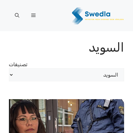
نتقل
لى
القائمة
لمحتوى
السويد
تصنيفات