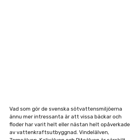
Vad som gör de svenska sötvattensmiljöerna
ännu mer intressanta är att vissa bäckar och
floder har varit helt eller nästan helt opåverkade
av vattenkraftsutbyggnad. Vindelälven,
Torneälven, Kalixälven och Piteälven är särskilt