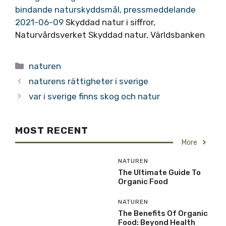
bindande naturskyddsmål, pressmeddelande
2021-06-09
Skyddad natur i siffror,
Naturvårdsverket Skyddad natur, Världsbanken
Categories
naturen
naturens rättigheter i sverige
var i sverige finns skog och natur
MOST RECENT
More
NATUREN
The Ultimate Guide To
Organic Food
NATUREN
The Benefits Of Organic
Food: Beyond Health